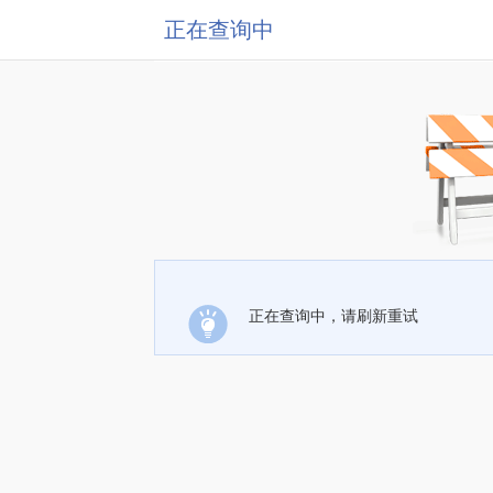
正在查询中
正在查询中，请刷新重试