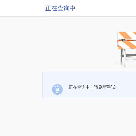
正在查询中
正在查询中，请刷新重试